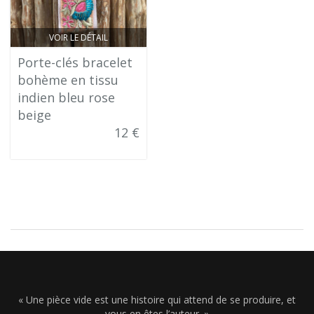
VOIR LE DÉTAIL
Porte-clés bracelet
bohème en tissu
indien bleu rose
beige
12 €
« Une pièce vide est une histoire qui attend de se produire, et
vous en êtes l’auteur. »