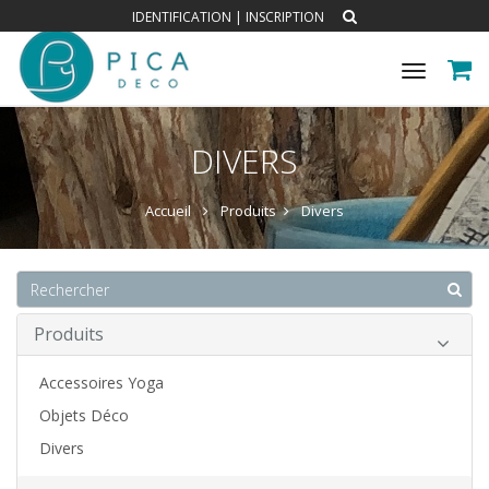
IDENTIFICATION
|
INSCRIPTION
Toggle
navigat
DIVERS
Accueil
Produits
Divers
Produits
Accessoires Yoga
Objets Déco
Divers