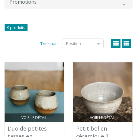
Promotions
9 produits
Trier par :
Position
VOIR LE DÉTAIL
VOIR LE DÉTAIL
Duo de petites
Petit bol en
tasses en
céramique 1