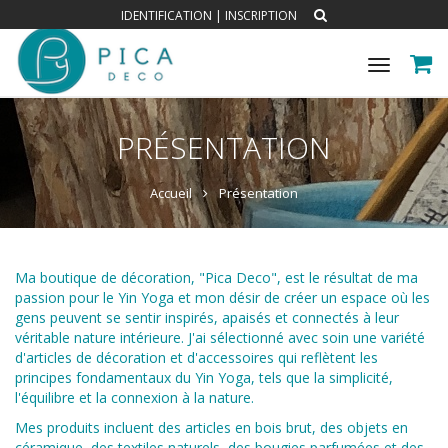
IDENTIFICATION
|
INSCRIPTION
Toggle
navigat
PRÉSENTATION
Accueil
Présentation
Ma boutique de décoration, "Pica Deco", est le résultat de ma
passion pour le Yin Yoga et mon désir de créer un espace où les
gens peuvent se sentir inspirés, apaisés et connectés à leur
véritable nature intérieure. J'ai sélectionné avec soin une variété
d'articles de décoration et d'accessoires qui reflètent les
principes fondamentaux du Yin Yoga, tels que la simplicité,
l'équilibre et la connexion à la nature.
Mes produits incluent des articles en bois brut, des objets en
céramique, des textiles naturels, des bougies parfumées et des