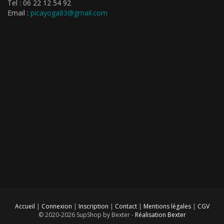
Tel : 06 22 12 54 92
Email :
picayoga83@gmail.com
Accueil
|
Connexion
|
Inscription
|
Contact
|
Mentions légales
|
CGV
© 2020-2026 SupShop by Bexter -
Réalisation Bexter