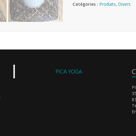
Catégories :
Produits
,
Divers
C
PICA YOGA
P
35
t
83
Te
Em