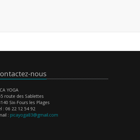
ontactez-nous
ICA YOGA
5 route des Sablettes
140 Six-Fours les Plages
l : 06 22 12 54 92
ail :
picayoga83@gmail.com